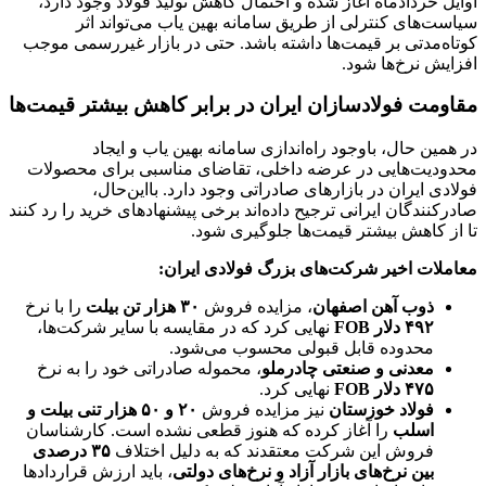
اوایل خردادماه آغاز شده و احتمال کاهش تولید فولاد وجود دارد،
سیاست‌های کنترلی از طریق سامانه بهین یاب می‌تواند اثر
کوتاه‌مدتی بر قیمت‌ها داشته باشد. حتی در بازار غیررسمی موجب
افزایش نرخ‌ها شود.
مقاومت فولادسازان ایران در برابر کاهش بیشتر قیمت‌ها
در همین حال، باوجود راه‌اندازی سامانه بهین یاب و ایجاد
محدودیت‌هایی در عرضه داخلی، تقاضای مناسبی برای محصولات
فولادی ایران در بازارهای صادراتی وجود دارد. بااین‌حال،
صادرکنندگان ایرانی ترجیح داده‌اند برخی پیشنهادهای خرید را رد کنند
تا از کاهش بیشتر قیمت‌ها جلوگیری شود.
معاملات اخیر شرکت‌های بزرگ فولادی ایران:
ذوب آهن اصفهان
، مزایده فروش
۳۰ هزار تن بیلت
را با نرخ
۴۹۲ دلار FOB
نهایی کرد که در مقایسه با سایر شرکت‌ها،
محدوده قابل قبولی محسوب می‌شود.
معدنی و صنعتی چادرملو
، محموله صادراتی خود را به نرخ
۴۷۵ دلار FOB
نهایی کرد.
فولاد خوزستان
نیز مزایده فروش
۲۰ و ۵۰ هزار تنی بیلت و
اسلب
را آغاز کرده که هنوز قطعی نشده است. کارشناسان
فروش این شرکت معتقدند که به دلیل اختلاف
۳۵ درصدی
بین نرخ‌های بازار آزاد و نرخ‌های دولتی
، باید ارزش قراردادها