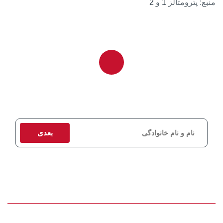
منبع: پترومتالز
1
و
2
برای دریافت مشاوره و استعلام قیمت، اطلاعات تماس خود را وارد کنید
تا کارشناسان ما در اسرع وقت با شما تماس بگیرند.
بعدی