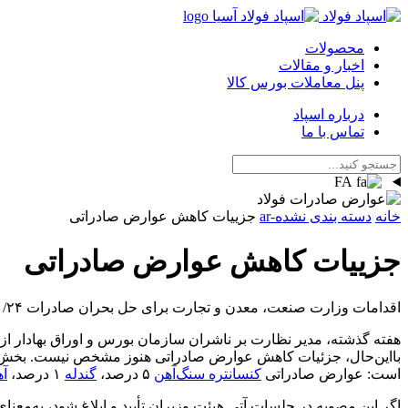
محصولات
اخبار و مقالات
پنل معاملات بورس کالا
درباره اسپاد
تماس با ما
FA
خانه
دسته بندی نشده-ar
جزییات کاهش عوارض صادراتی
جزییات کاهش عوارض صادراتی
اقدامات وزارت صنعت، معدن و تجارت برای حل بحران صادرات
۱/۲۴
هفته گذشته، مدیر نظارت بر ناشران سازمان بورس و اوراق بهادار 
بااین‌حال، جزئیات کاهش عوارض صادراتی هنوز مشخص نیست. بخش 
است: عوارض صادراتی
کنسانتره سنگ‌آهن
۵ درصد،
گندله
۱ درصد،
آه
اگر این مصوبه در جلسات آتی هیئت وزیران تأیید و ابلاغ شود، به‌مع