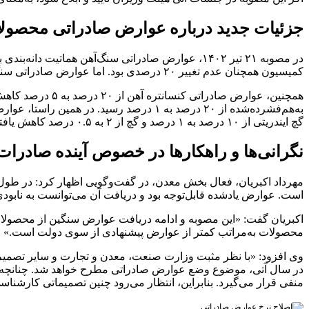
جزئیات جدید درباره عوارض صادراتی محصولا
کمیسیون همچنان عدم تغییر ۲۰ درصدی بود. اما عوارض صادراتی سنگ‌آهن هماتیت دانه‌بندی با خلوص آهن ۶۰ درصد به بالا نیز از ۲۰ درصد به ۱ درصد کاهش یافت.
گچ ایندریتی از ۱۰ درصد به ۱ درصد و گچ از ۲ به ۰.۵ درصد کاهش یافته است. اما عوارض منیزیم طبیعی از ۵ به ۲۰ درصد و کنسانتره سرب سولفیدی از ۲ به ۵ درصد افزایش یافت.
نگرانی‌ها و راهکارها در خصوص آینده صادر
مهرداد اکبریان، فعال بخش معدن، در گفت‌وگویی اظهار کرد: در طو
است. عوارض یادشده قابل‌توجه بود و دریافت آن می‌توانست به نابودی
اکبریان گفت: «این مصوبه و ادامه دریافت عوارض سنگین از محصولات
محصولات به‌مراتب کمتر از عوارض پیشنهادی از سوی دولت است.»
وی افزود: «با نظر مثبت وزارت صنعت، معدن و تجارت و سایر تصمیم‌گ
در سال آتی، موضوع وضع عوارض صادراتی مطرح خواهد شد. چنانچه م
منفی قرار می‌گیرد. بنابراین، انتظار می‌رود چنین تصمیماتی کارشناس