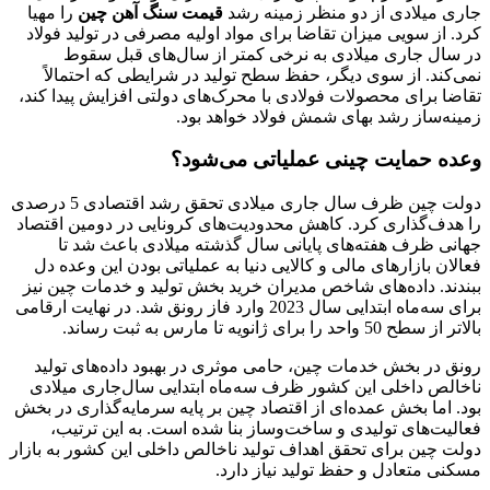
جاری میلادی از دو منظر زمینه رشد
قیمت سنگ آهن چین
را مهیا
کرد. از سویی میزان تقاضا برای مواد اولیه مصرفی در تولید فولاد
در سال جاری میلادی به نرخی کمتر از سال‌های قبل سقوط
نمی‌کند. از سوی دیگر، حفظ سطح تولید در شرایطی که احتمالاً
تقاضا برای محصولات فولادی با محرک‌‌‌های دولتی افزایش پیدا کند،
زمینه‌ساز رشد بهای شمش فولاد خواهد بود.
وعده حمایت چینی عملیاتی می‌شود؟
دولت چین ظرف سال جاری میلادی تحقق رشد اقتصادی 5 درصدی
را هدف‌گذاری کرد. کاهش محدودیت‌های کرونایی در دومین اقتصاد
جهانی ظرف هفته‌های پایانی سال گذشته میلادی باعث شد تا
فعالان بازارهای مالی و کالایی دنیا به عملیاتی بودن این وعده دل
ببندند. داده‌‌‌های شاخص مدیران خرید بخش تولید و خدمات چین نیز
برای سه‌ماه ابتدایی سال 2023 وارد فاز رونق شد. در نهایت ارقامی
بالاتر از سطح 50 واحد را برای ژانویه تا مارس به ثبت رساند.
رونق در بخش خدمات چین، حامی موثری در بهبود داده‌‌‌های تولید
ناخالص داخلی این کشور ظرف سه‌ماه ابتدایی سال‌جاری میلادی
بود. اما بخش عمده‌ای از اقتصاد چین بر پایه سرمایه‌گذاری در بخش
فعالیت‌های تولیدی و ساخت‌وساز بنا شده است. به این ترتیب،
دولت چین برای تحقق اهداف تولید ناخالص داخلی این کشور به بازار
مسکنی متعادل و حفظ تولید نیاز دارد.