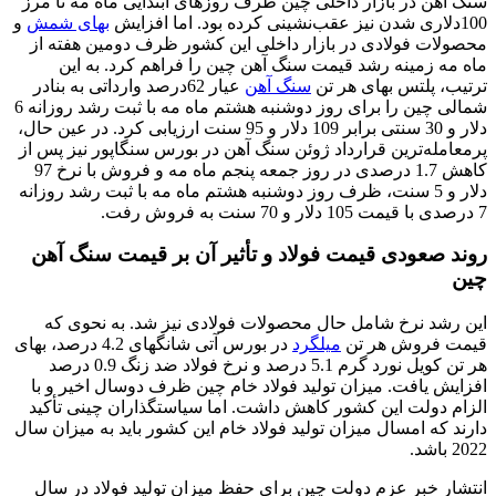
سنگ آهن در بازار داخلی چین ظرف روزهای ابتدایی ماه مه تا مرز
100دلاری شدن نیز عقب‌‌‌نشینی کرده بود. اما افزایش
بهای شمش
و
محصولات فولادی در بازار داخلی این کشور ظرف دومین هفته از
ماه مه زمینه رشد قیمت سنگ آهن چین را فراهم کرد. به این
ترتیب، پلتس بهای هر تن
سنگ آهن
عیار 62‌درصد وارداتی به بنادر
شمالی چین را برای روز دوشنبه هشتم ماه مه با ثبت رشد روزانه 6
دلار و 30 سنتی برابر 109 دلار و 95 سنت ارزیابی کرد. در عین حال،
پرمعامله‌ترین قرارداد ژوئن سنگ آهن در بورس سنگاپور نیز پس از
کاهش 1.7 درصدی در روز جمعه پنجم ماه مه و فروش با نرخ 97
دلار و 5 سنت، ظرف روز دوشنبه هشتم ماه مه با ثبت رشد روزانه
7 درصدی با قیمت 105 دلار و 70 سنت به فروش رفت.
روند صعودی قیمت فولاد و تأثیر آن بر قیمت سنگ آهن
چین
این رشد نرخ شامل حال محصولات فولادی نیز شد. به نحوی که
قیمت فروش هر تن
میلگرد
در بورس آتی شانگهای 4.2 درصد، بهای
هر تن کویل نورد گرم 5.1 درصد و نرخ فولاد ضد زنگ 0.9 درصد
افزایش یافت. میزان تولید فولاد خام چین ظرف دوسال اخیر و با
الزام دولت این کشور کاهش داشت. اما سیاستگذاران چینی تأکید
دارند که امسال میزان تولید فولاد خام این کشور باید به میزان سال
2022 باشد.
انتشار خبر عزم دولت چین برای حفظ میزان تولید فولاد در سال