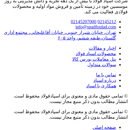
شرکت اسپاد فولاد با بیش از یک دهه تجربه و دانش مدیریتی به روز
موسسین خود در زمینه تامین و فروش مواد اولیه و محصولات
فولادی فعالیت می کند.
02145207000
02145212
info@spadfoulad.com
تهران، خیابان شیراز جنوبی، خیابان آقاعلیخانی، مجتمع اداری
گلستان،طبقه ششم، واحد ۶۰۵
اخبار و مقالات
محصولات اسپاد فولاد
پنل معاملات بورس کالا
سوالات متداول
تماس با ما
درباره اسپاد
همکاری با اسپاد
© تمامی حقوق مادی و معنوی برای اسپادفولاد محفوظ است.
انتشار مطالب بدون ذکر منبع مجاز نیست.
© تمامی حقوق مادی و معنوی برای اسپادفولاد محفوظ است.
انتشار مطالب بدون ذکر منبع مجاز نیست.
صفحه اصلی