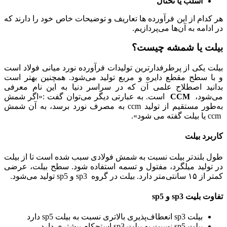
اسلب یا تختال
هر کدام از این فرآورده ها تعاریف و توضیحات خاص خود را دارند که
در ادامه به آن‌ها می‌پردازیم.
بیلت یا شمشه چیست؟
بیلت یکی از پرطرفدارترین تولیدات فرآورده نورد میانی فولاد است
و با سطح مقطع دایره و مربع تولید می‌شود. همچنین بهتر است
بدانید اصطلاح علمی آن که در سراسر دنیا به این نام معرفی
می‌شود،
CCM
است. به عبارتی دیگر می‌توان گفت :«اگر شمش
به‌طور مستقیم از تولید ccm به مصرف نورد برسد، به آن شمش
ccm یا بیلت گفته مى شود».
کاربرد بیلت
طول بلندتر بیلت نسبت به شمش فولادی سبب شده است تا از بیلت
در تولید میلگرد، مفتول و تسمه استفاده شود. سطح بیلت، عرضی
کمتر از ۱۵ سانتی‌متر دارد. بیلت در گروه sp3 و sp5 تولید می‌شود.
تفاوت بلیت sp3 و sp5
بیلت sp3 انعطاف‌پذیری بالاتری نسبت به بیلت sp5 دارد
بیلت sp5 نسبت به بیلت sp3 استحکام بیشتری دارد