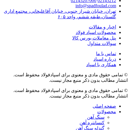
02145207000
02145212
info@spadfoulad.com
تهران، خیابان شیراز جنوبی، خیابان آقاعلیخانی، مجتمع اداری
گلستان،طبقه ششم، واحد ۶۰۵
اخبار و مقالات
محصولات اسپاد فولاد
پنل معاملات بورس کالا
سوالات متداول
تماس با ما
درباره اسپاد
همکاری با اسپاد
© تمامی حقوق مادی و معنوی برای اسپادفولاد محفوظ است.
انتشار مطالب بدون ذکر منبع مجاز نیست.
© تمامی حقوق مادی و معنوی برای اسپادفولاد محفوظ است.
انتشار مطالب بدون ذکر منبع مجاز نیست.
صفحه اصلی
محصولات
سنگ آهن
کنسانتره آهن
گندله سنگ آهن