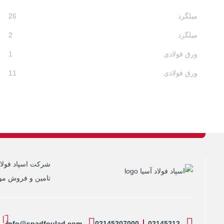
میلگرد
26
میلگرد
2
ورق فولادی
1
ورق فولادی
11
شرکت اسپاد فولاد
تامین و فروش موا
info@spadfoulad.com
02145207000
02145212