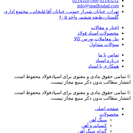
02145207000
02145212
info@spadfoulad.com
تهران، خیابان شیراز جنوبی، خیابان آقاعلیخانی، مجتمع اداری
گلستان،طبقه ششم، واحد ۶۰۵
اخبار و مقالات
محصولات اسپاد فولاد
پنل معاملات بورس کالا
سوالات متداول
تماس با ما
درباره اسپاد
همکاری با اسپاد
© تمامی حقوق مادی و معنوی برای اسپادفولاد محفوظ است.
انتشار مطالب بدون ذکر منبع مجاز نیست.
© تمامی حقوق مادی و معنوی برای اسپادفولاد محفوظ است.
انتشار مطالب بدون ذکر منبع مجاز نیست.
صفحه اصلی
محصولات
سنگ آهن
کنسانتره آهن
گندله سنگ آهن