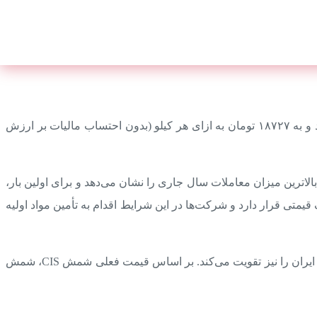
در بورس کالا نسبت به هفته گذشته با افزایش ۶۴ تومانی به ازای هر کیلو، معادل ۰.۳ درصد رشد کرد و به ۱۸۷۲۷ تومان به ازای هر کیلو (بدون احتساب مالیات بر ارزش
رصد کل عرضه‌های صورت‌گرفته بود. این حجم، بالاترین میزان معاملات سال جاری را نشان می‌دهد و برای اولین بار،
ده کف قیمتی قرار دارد و شرکت‌ها در این شرایط اقدام به تأمین مواد اولیه
در بازارهای صادراتی، قیمت شمش فولادی CIS تا ۵۰۵ دلار به ازای هر تن افزایش یافته است. این امر احتمال جهش قیمت شمش صادراتی ایران را نیز تقویت می‌کند. بر اساس قیمت فعلی شمش CIS، شمش